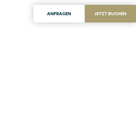
ANFRAGEN
JETZT BUCHEN
ITA
ENG
auty-
 am
rol