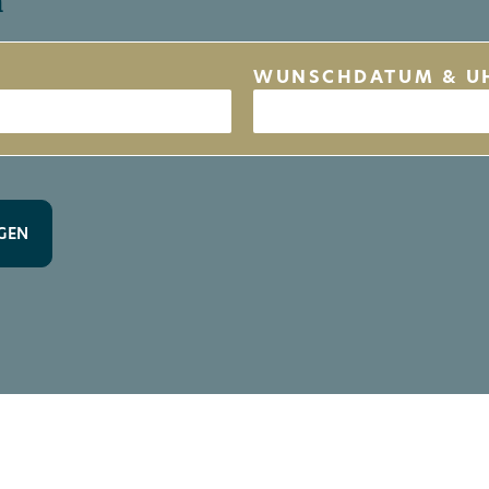
n
WUNSCHDATUM & U
GEN