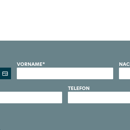
re ganz persönliche Kosmetik- oder Wellnessbehandlung aus
amtprogramm. Unsere geschulten Mitarbeiter*innen freuen 
Wünsche wahr werden zu lassen!
VORNAME*
NAC
TELEFON