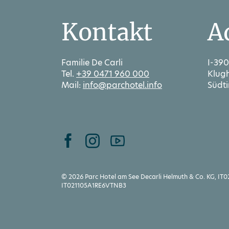
Kontakt
A
Familie De Carli
I-390
Tel.
+39 0471 960 000
Klug
Mail:
info@parchotel.info
Südti
© 2026 Parc Hotel am See Decarli Helmuth & Co. KG, IT0
IT021105A1RE6VTNB3