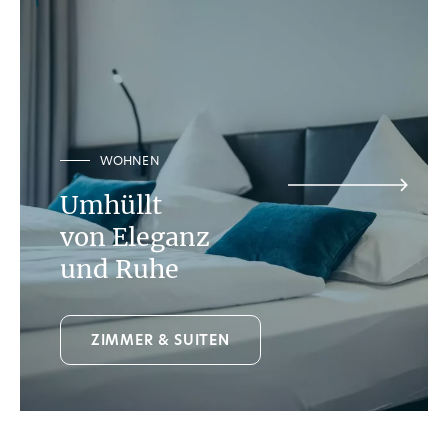
KULINARIK
Eintauchen
in die Welt
der Genüsse
GENUSS AM SEE