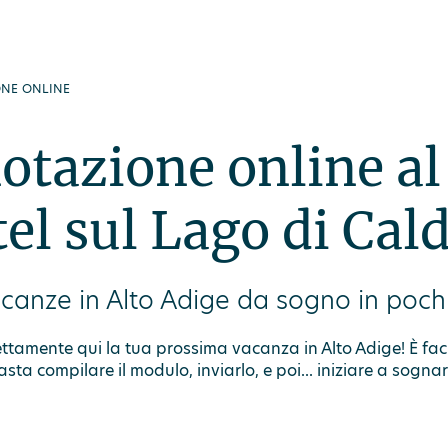
ute
Offerte
Spa
Buoni regalo
DEU
ONE ONLINE
otazione online al
el sul Lago di Cal
canze in Alto Adige da sogno in pochi
ttamente qui la tua prossima vacanza in Alto Adige! È fac
asta compilare il modulo, inviarlo, e poi... iniziare a sognar