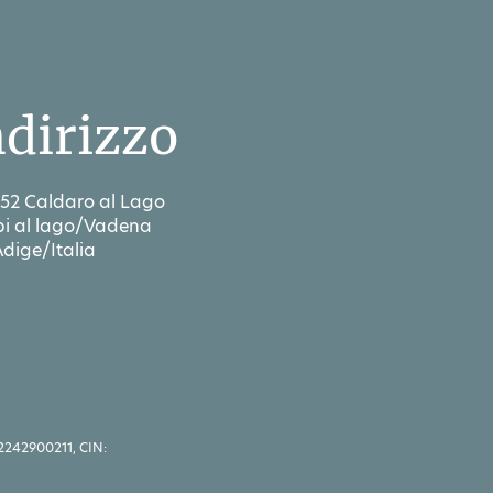
ndirizzo
52 Caldaro al Lago
i al lago/Vadena
Adige/Italia
2242900211, CIN: