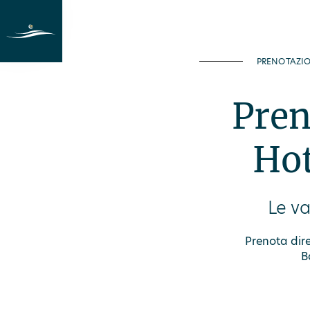
Vacanze al lago
Camere
Last Min
PRENOTAZI
Pren
Hot
Le va
Prenota dire
B