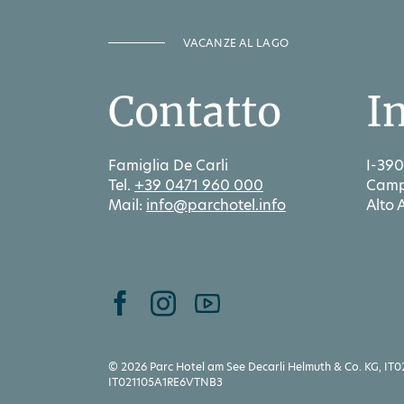
VACANZE AL LAGO
Contatto
I
Famiglia De Carli
I-390
Tel.
+39 0471 960 000
Camp
Mail:
info@parchotel.info
Alto 
© 2026 Parc Hotel am See Decarli Helmuth & Co. KG, IT0
IT021105A1RE6VTNB3