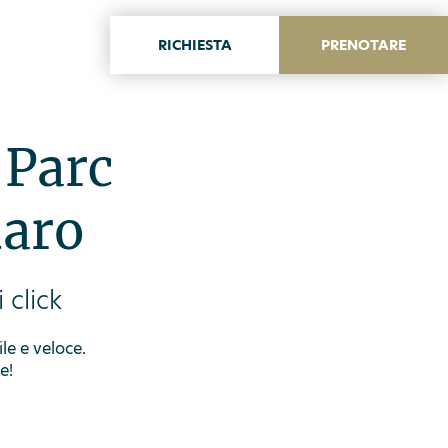
RICHIESTA
PRENOTARE
ITA
ENG
 Parc
daro
 click
ile e veloce.
e!