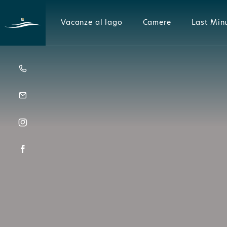
Vacanze al lago
Camere
Last Min