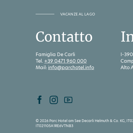
VACANZE AL LAGO
Contatto
I
Famiglia De Carli
I-390
Tel.
+39 0471 960 000
Camp
Mail:
info@parchotel.info
Alto 
© 2026 Parc Hotel am See Decarli Helmuth & Co. KG, IT0
IT021105A1RE6VTNB3