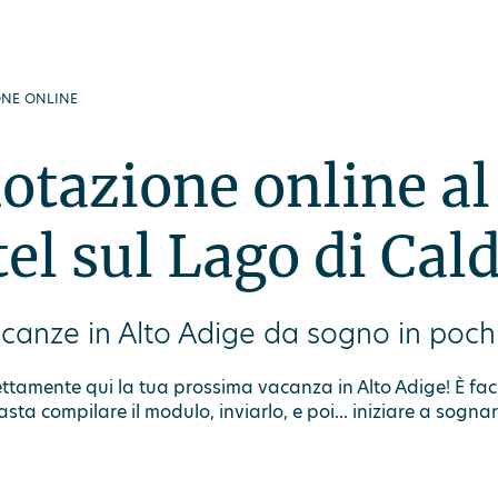
ute
Offerte
Spa
Buoni regalo
DEU
ONE ONLINE
otazione online al
el sul Lago di Cal
canze in Alto Adige da sogno in pochi
ttamente qui la tua prossima vacanza in Alto Adige! È fac
asta compilare il modulo, inviarlo, e poi... iniziare a sognar