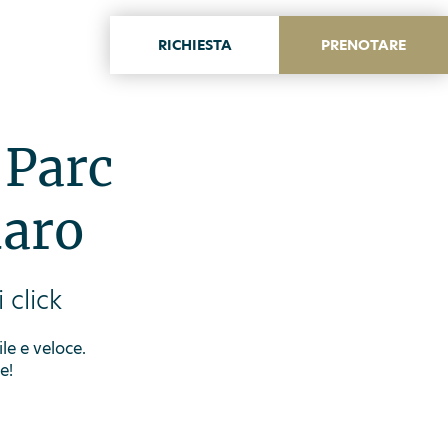
RICHIESTA
PRENOTARE
ITA
ENG
 Parc
daro
 click
ile e veloce.
e!