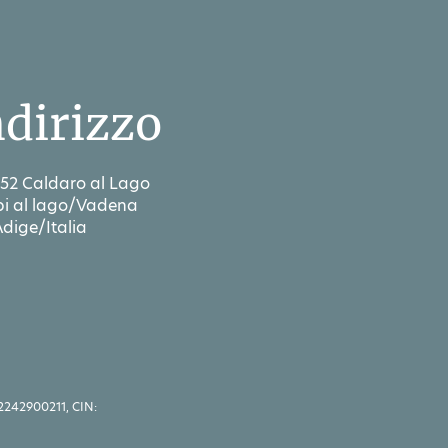
ndirizzo
52 Caldaro al Lago
i al lago/Vadena
Adige/Italia
2242900211, CIN: