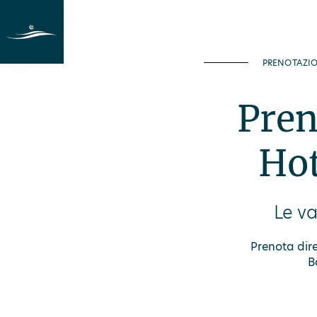
Vacanze al lago
Camere
Last Min
PRENOTAZI
Pren
Hot
Le va
Prenota dire
B