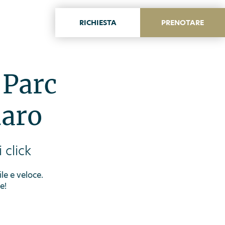
RICHIESTA
PRENOTARE
ITA
ENG
 Parc
daro
 click
ile e veloce.
e!