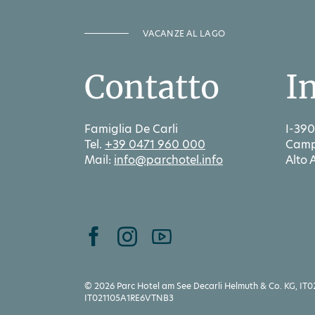
VACANZE AL LAGO
Contatto
I
Famiglia De Carli
I-390
Tel.
+39 0471 960 000
Camp
Mail:
info@parchotel.info
Alto 
© 2026 Parc Hotel am See Decarli Helmuth & Co. KG, IT0
IT021105A1RE6VTNB3