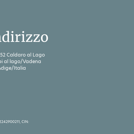
ndirizzo
52 Caldaro al Lago
i al lago/Vadena
Adige/Italia
2242900211, CIN: