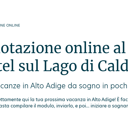
ute
Offerte
Spa
Buoni regalo
DEU
ONE ONLINE
otazione online al
el sul Lago di Cal
canze in Alto Adige da sogno in pochi
ttamente qui la tua prossima vacanza in Alto Adige! È fac
asta compilare il modulo, inviarlo, e poi... iniziare a sognar