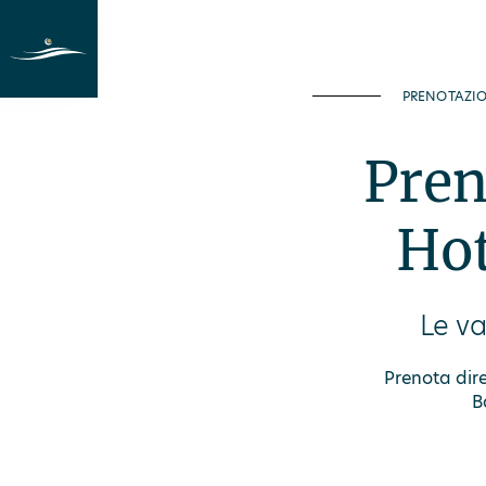
Vacanze al lago
Camere
Last Min
PRENOTAZI
Pren
Hot
Le va
Prenota dire
B