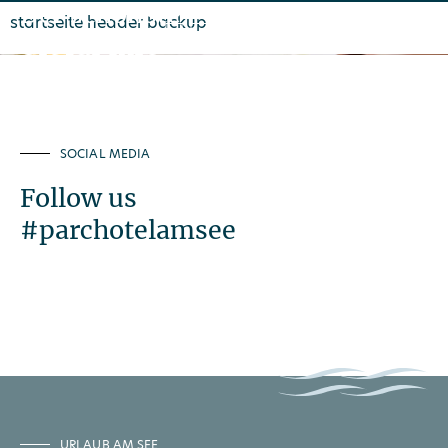
Der schönste
startseite header backup
Ort für Ihre
Auszeit
SOCIAL MEDIA
Follow us
#parchotelamsee
URLAUB AM SEE